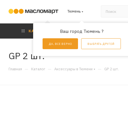
Тюмень
КАТАЛОГ
Ваш город Тюмень ?
АКЦИИ
УС
ДА, ВСЕ ВЕРНО
ВЫБРАТЬ ДРУГОЙ
GP 2 шт.
—
—
—
Главная
Каталог
Аксессуары в Тюмени
GP 2 шт.