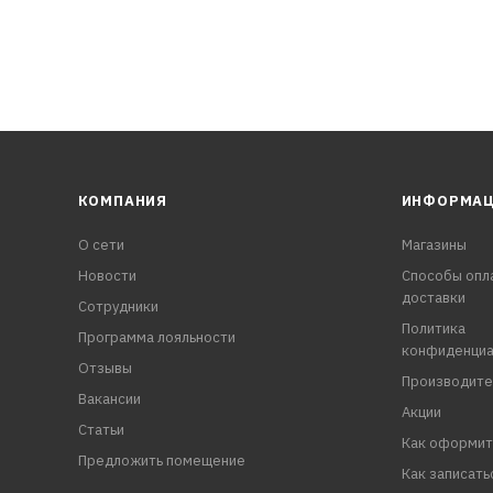
КОМПАНИЯ
ИНФОРМА
О сети
Магазины
Новости
Способы опл
доставки
Сотрудники
Политика
Программа лояльности
конфиденциа
Отзывы
Производите
Вакансии
Акции
Статьи
Как оформит
Предложить помещение
Как записать