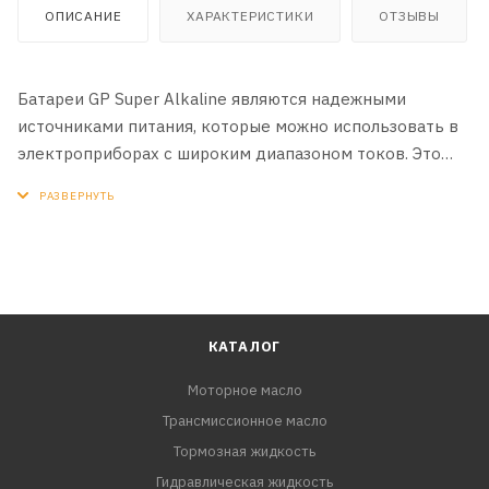
ОПИСАНИЕ
ХАРАКТЕРИСТИКИ
ОТЗЫВЫ
Батареи GP Super Alkaline являются надежными
источниками питания, которые можно использовать в
электроприборах с широким диапазоном токов. Это
может быть мощная осветительная аппаратура,
портативные видеосистемы, профессиональные
радиостанции, детские электронные игрушки.
КАТАЛОГ
Моторное масло
Трансмиссионное масло
Тормозная жидкость
Гидравлическая жидкость