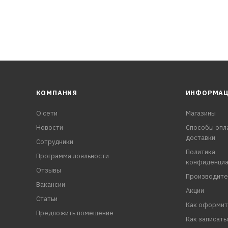
КОМПАНИЯ
ИНФОРМА
О сети
Магазины
Новости
Способы опл
доставки
Сотрудники
Политика
Программа лояльности
конфиденциа
Отзывы
Производите
Вакансии
Акции
Статьи
Как оформит
Предложить помещение
Как записать