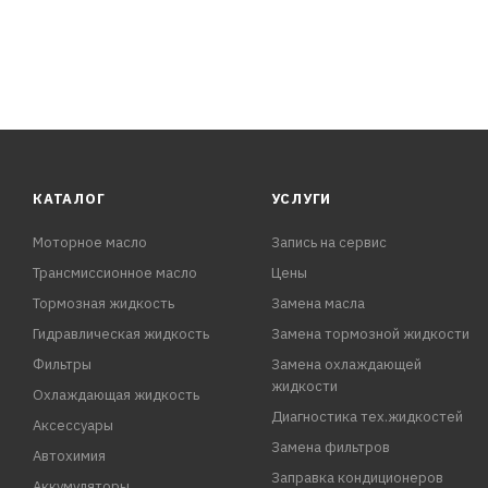
КАТАЛОГ
УСЛУГИ
Моторное масло
Запись на сервис
Трансмиссионное масло
Цены
Тормозная жидкость
Замена масла
Гидравлическая жидкость
Замена тормозной жидкости
Фильтры
Замена охлаждающей
жидкости
Охлаждающая жидкость
Диагностика тех.жидкостей
Аксессуары
Замена фильтров
Автохимия
Заправка кондиционеров
Аккумуляторы