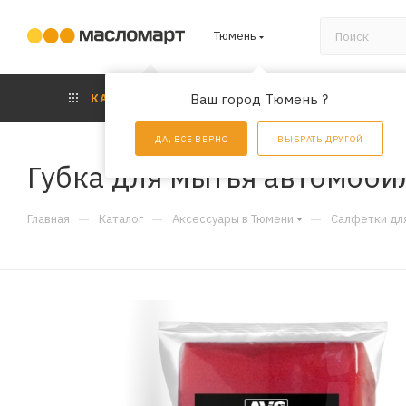
Тюмень
КАТАЛОГ
Ваш город Тюмень ?
АКЦИИ
УС
ДА, ВСЕ ВЕРНО
ВЫБРАТЬ ДРУГОЙ
Губка для мытья автомоби
—
—
—
Главная
Каталог
Аксессуары в Тюмени
Салфетки дл