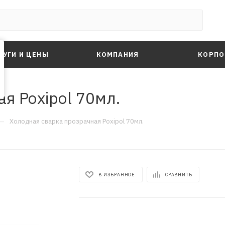
ЛУГИ И ЦЕНЫ
КОМПАНИЯ
КОРПО
я Poxipol 70мл.
—
Холодная сварка прозрачная Poxipol 70мл.
В ИЗБРАННОЕ
СРАВНИТЬ