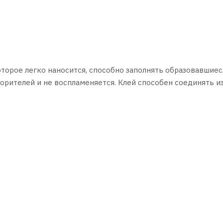
оторое легко наносится, способно заполнять образовавшиес
орителей и не воспламеняется. Клей способен соединять и
.
е присущи металлической спайке
начинкой, реконструкции, реставрации и укрепления
ак металл
твердевания - примерно 10 минут
овности