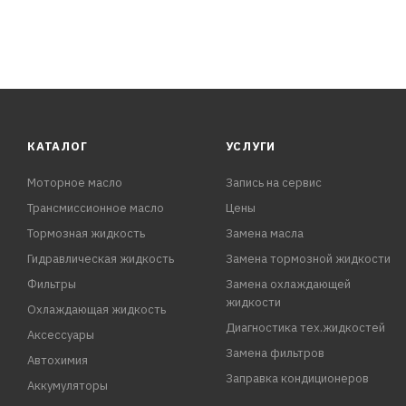
- Пригоден для внутренних и внешних работ
- Не поддается внешнему воздействию, не дает усадки,
КАТАЛОГ
УСЛУГИ
Моторное масло
Запись на сервис
Трансмиссионное масло
Цены
Тормозная жидкость
Замена масла
Гидравлическая жидкость
Замена тормозной жидкости
Фильтры
Замена охлаждающей
жидкости
Охлаждающая жидкость
Диагностика тех.жидкостей
Аксессуары
Замена фильтров
Автохимия
Заправка кондиционеров
Аккумуляторы