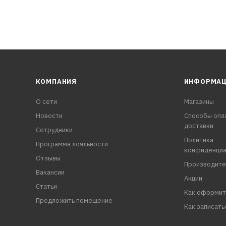
 не набухает, не коррозируется, не деформируется.
КОМПАНИЯ
ИНФОРМА
О сети
Магазины
Новости
Способы опл
доставки
Сотрудники
Политика
Программа лояльности
конфиденциа
Отзывы
Производите
Вакансии
Акции
Статьи
Как оформит
Предложить помещение
Как записать