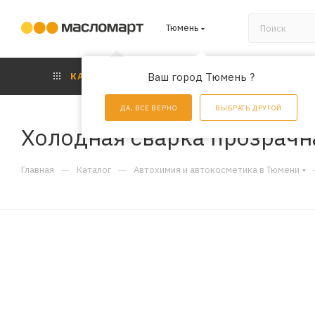
Тюмень
КАТАЛОГ
Ваш город Тюмень ?
АКЦИИ
УС
ДА, ВСЕ ВЕРНО
ВЫБРАТЬ ДРУГОЙ
Холодная сварка прозрачна
—
—
Главная
Каталог
Автохимия и автокосметика в Тюмени