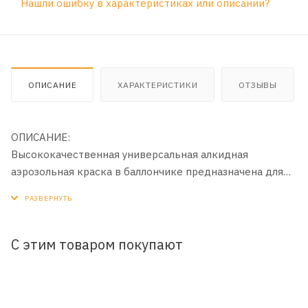
Нашли ошибку в характеристиках или описании?
ОПИСАНИЕ
ХАРАКТЕРИСТИКИ
ОТЗЫВЫ
ОПИСАНИЕ:
Высококачественная универсальная алкидная
аэрозольная краска в баллончике предназначена для
окраски предварительно загрунтованных
металлических и деревянных поверхностей.
Аэрозольная краска легко наносится на
труднодоступные места. Образует долговечное
С этим товаром покупают
покрытие с хорошей укрывистостью,
атмосферостойкостью, превосходной адгезией к
окрашиваемой поверхности. Имеет высокую