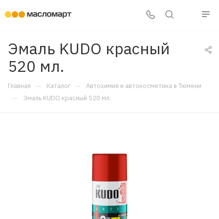
Эмаль KUDO красный
520 мл.
—
—
Главная
Каталог
Автохимия и автокосметика в Тюмени
—
Эмаль KUDO красный 520 мл.