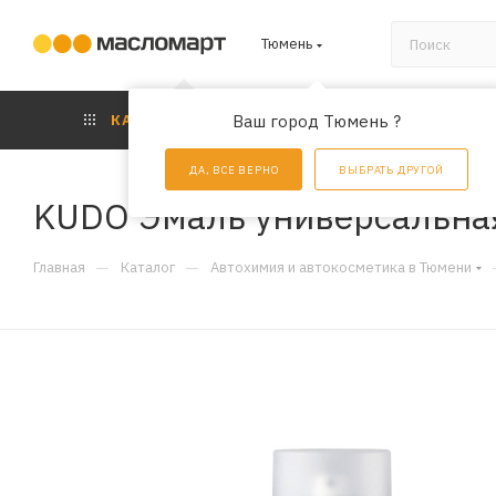
Тюмень
КАТАЛОГ
Ваш город Тюмень ?
АКЦИИ
УС
ДА, ВСЕ ВЕРНО
ВЫБРАТЬ ДРУГОЙ
KUDO Эмаль универсальная
—
—
Главная
Каталог
Автохимия и автокосметика в Тюмени