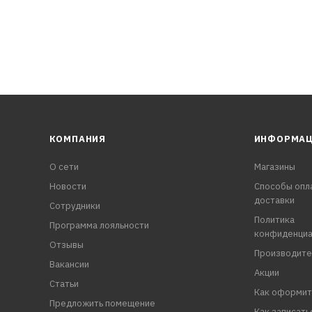
дный KUDO®».
КОМПАНИЯ
ИНФОРМА
О сети
Магазины
Новости
Способы опл
доставки
Сотрудники
Политика
Программа лояльности
конфиденциа
Отзывы
Производите
Вакансии
Акции
Статьи
Как оформит
Предложить помещение
Как записать