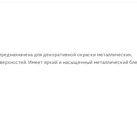
редназначена для декоративной окраски металлических,
оверхностей. Имеет яркий и насыщенный металлический бле
труднодоступные места. Имеет высокую стойкость к истиран
уется защищать поверхности, не подлежащие окраске.
ить при температуре окружающей среды не ниже +10°С.
 в течение 2–3-х минут.
оверхность. Для достижения наилучших результатов и получ
 на предварительно загрунтованные поверхности. Для грун