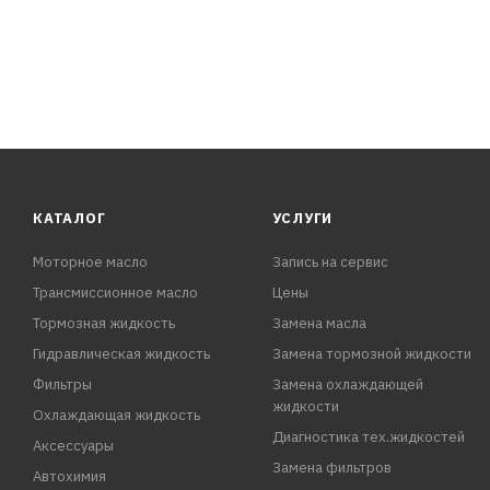
поверхности рекомендуется использовать «Грунт алки
5. Эмаль наносится с расстояния 25–30 см в 1–2 сло
КАТАЛОГ
УСЛУГИ
Моторное масло
Запись на сервис
Трансмиссионное масло
Цены
Тормозная жидкость
Замена масла
Гидравлическая жидкость
Замена тормозной жидкости
Фильтры
Замена охлаждающей
жидкости
Охлаждающая жидкость
Диагностика тех.жидкостей
Аксессуары
Замена фильтров
Автохимия