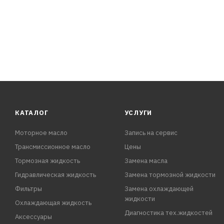
4. Лак следует наносить, избегая перелива, с расстоя
в 2–3 слоя с промежуточной сушкой 5–10 минут. Время 
КАТАЛОГ
УСЛУГИ
Моторное масло
Запись на сервис
Трансмиссионное масло
Цены
Тормозная жидкость
Замена масла
Гидравлическая жидкость
Замена тормозной жидкости
Фильтры
Замена охлаждающей
жидкости
Охлаждающая жидкость
Диагностика тех.жидкостей
Аксессуары