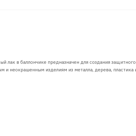
й лак в баллончике предназначен для создания защитного
 и неокрашенным изделиям из металла, дерева, пластика и
яет скрыть дефекты неравномерного покрытия, не желтеет
воздействиям и истиранию. Глянцевый лак обладает прево
атмосферостойкостью.
уется защищать поверхности, не подлежащие лакировке.
 наносить при температуре окружающей среды не ниже +10°
 в течение 1–2-х минут.