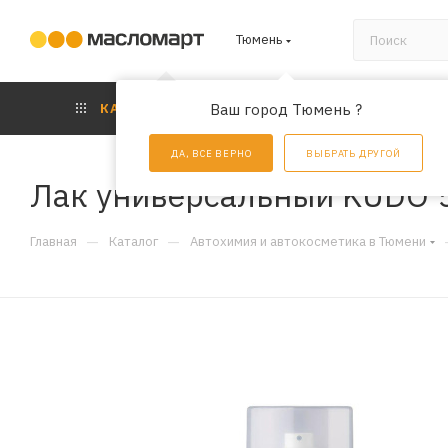
Тюмень
КАТАЛОГ
Ваш город Тюмень ?
АКЦИИ
УС
ДА, ВСЕ ВЕРНО
ВЫБРАТЬ ДРУГОЙ
Лак универсальный KUDO 5
—
—
Главная
Каталог
Автохимия и автокосметика в Тюмени