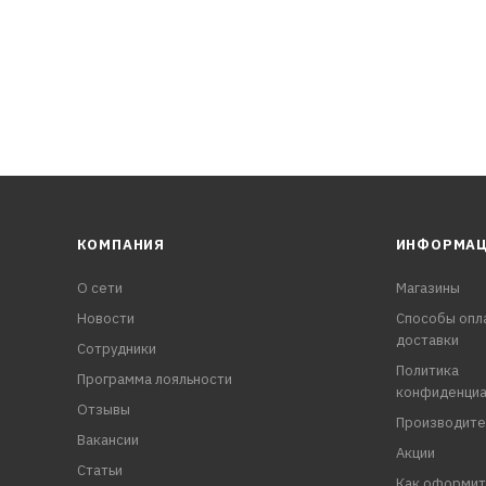
ния 25–30 см на чистую, сухую и тщательно обезжиренную по
сушки «на отлип» 20–30 минут
КОМПАНИЯ
ИНФОРМА
О сети
Магазины
Новости
Способы опл
доставки
Сотрудники
Политика
Программа лояльности
конфиденциа
Отзывы
Производите
Вакансии
Акции
Статьи
Как оформит