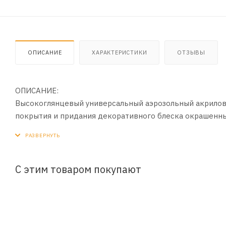
ОПИСАНИЕ
ХАРАКТЕРИСТИКИ
ОТЗЫВЫ
ОПИСАНИЕ:
Высокоглянцевый универсальный аэрозольный акриловы
покрытия и придания декоративного блеска окрашенным
Применяется для наружных и внутренних работ. Позвол
обеспечивает устойчивость покрытия к механическим 
адгезией к окрашиваемой поверхности и повышенной 
С этим товаром покупают
ПРИМЕНЕНИЕ:
1. Во избежание попадания следов аэрозоля рекоменд
2. Для достижения наилучших результатов лак следует
3. Перед использованием баллон энергично встряхивать