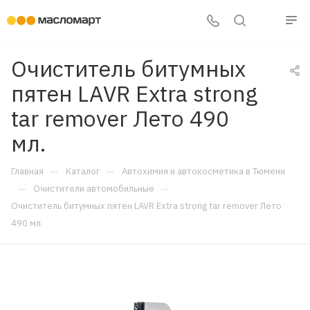
Очиститель битумных
пятен LAVR Extra strong
tar remover Лето 490
мл.
—
—
Главная
Каталог
Автохимия и автокосметика в Тюмени
—
—
Очистители автомобильные
Очиститель битумных пятен LAVR Extra strong tar remover Лето
490 мл.