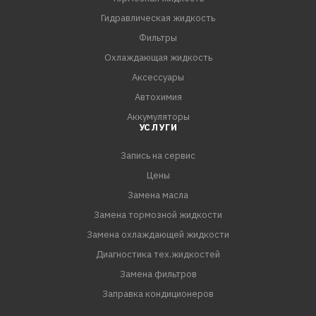
- Содержит модифицированный силикон, который
Гидравлическая жидкость
дополнительно защищает обработанные поверхности.
Фильтры
- Новая формула позволяет более чем в два раза
Охлаждающая жидкость
сократить время воздействия препарата.
Аксессуары
- Гарантированно безопасен для лакокрасочного
Автохимия
покрытия.
Аккумуляторы
- Удобен в использовании: легко смывается водо
УСЛУГИ
Запись на сервис
Цены
Замена масла
Замена тормозной жидкости
Замена охлаждающей жидкости
Диагностика тех.жидкостей
Замена фильтров
Заправка кондиционеров