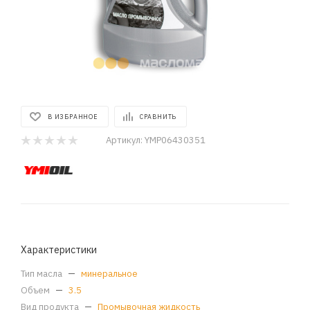
В ИЗБРАННОЕ
СРАВНИТЬ
Артикул:
YMP06430351
Характеристики
Тип масла
—
минеральное
Объем
—
3.5
Вид продукта
—
Промывочная жидкость