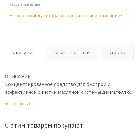
кассе в магазине
Нашли ошибку в характеристиках или описании?
ОПИСАНИЕ
ХАРАКТЕРИСТИКИ
ОТЗЫВЫ
ОПИСАНИЕ:
Концентрированное средство для быстрой и
эффективной очистки масляной системы двигателя от
загрязнений, удаления вредных отложений, грязи и
нагара с поршней, клапанов, колец. Удаляет также
внешние загрязнения двигателя. Рекомендуется
применять при каждой смене масла.
С этим товаром покупают