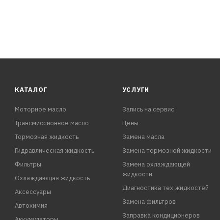
КАТАЛОГ
УСЛУГИ
Моторное масло
Запись на сервис
Трансмиссионное масло
Цены
Тормозная жидкость
Замена масла
Гидравлическая жидкость
Замена тормозной жидкости
Фильтры
Замена охлаждающей
жидкости
Охлаждающая жидкость
Диагностика тех.жидкостей
Аксессуары
Замена фильтров
Автохимия
Заправка кондиционеров
Аккумуляторы