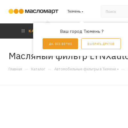
Тюмень
КАТАЛОГ
Ваш город Тюмень ?
АКЦИИ
УС
ДА, ВСЕ ВЕРНО
ВЫБРАТЬ ДРУГОЙ
Масляный фильтр LYNXauto
—
—
—
Главная
Каталог
Автомобильные фильтры в Тюмени