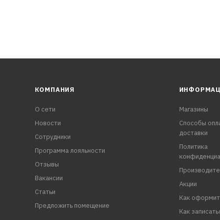
КОМПАНИЯ
ИНФОРМА
О сети
Магазины
Новости
Способы опл
доставки
Сотрудники
Политика
Программа лояльности
конфиденциа
Отзывы
Производите
Вакансии
Акции
Статьи
Как оформит
Предложить помещение
Как записать