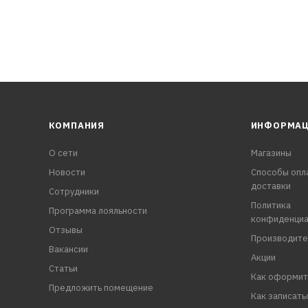
КОМПАНИЯ
ИНФОРМА
О сети
Магазины
Новости
Способы опл
доставки
Сотрудники
Политика
Программа лояльности
конфиденциа
Отзывы
Производите
Вакансии
Акции
Статьи
Как оформит
Предложить помещение
Как записать