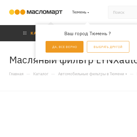
Тюмень
КАТАЛОГ
Ваш город Тюмень ?
АКЦИИ
УС
ДА, ВСЕ ВЕРНО
ВЫБРАТЬ ДРУГОЙ
Масляный фильтр LYNXauto
—
—
—
Главная
Каталог
Автомобильные фильтры в Тюмени