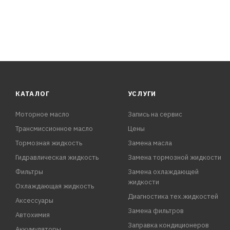
КАТАЛОГ
УСЛУГИ
Моторное масло
Запись на сервис
Трансмиссионное масло
Цены
Тормозная жидкость
Замена масла
Гидравлическая жидкость
Замена тормозной жидкости
Фильтры
Замена охлаждающей
жидкости
Охлаждающая жидкость
Диагностика тех.жидкостей
Аксессуары
Замена фильтров
Автохимия
Заправка кондиционеров
Аккумуляторы