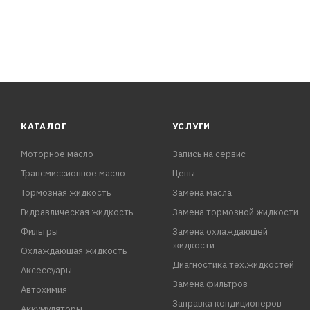
КАТАЛОГ
УСЛУГИ
Моторное масло
Запись на сервис
Трансмиссионное масло
Цены
Тормозная жидкость
Замена масла
Гидравлическая жидкость
Замена тормозной жидкости
Фильтры
Замена охлаждающей
жидкости
Охлаждающая жидкость
Диагностика тех.жидкостей
Аксессуары
Замена фильтров
Автохимия
Заправка кондиционеров
Аккумуляторы