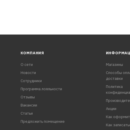
КОМПАНИЯ
ИНФОРМА
О сети
Магазины
Новости
Способы опл
доставки
Сотрудники
Политика
Программа лояльности
конфиденциа
Отзывы
Производите
Вакансии
Акции
Статьи
Как оформит
Предложить помещение
Как записать