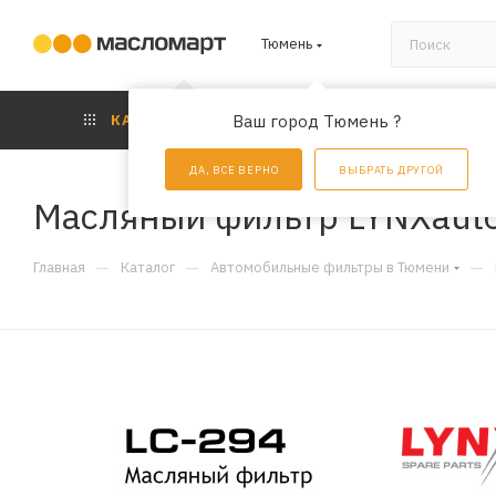
Тюмень
КАТАЛОГ
Ваш город Тюмень ?
АКЦИИ
УС
ДА, ВСЕ ВЕРНО
ВЫБРАТЬ ДРУГОЙ
Масляный фильтр LYNXauto
—
—
—
Главная
Каталог
Автомобильные фильтры в Тюмени