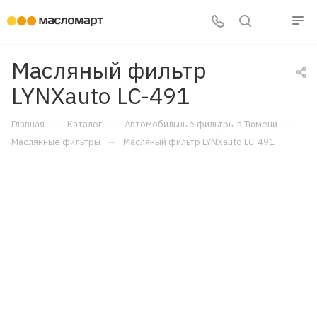
Масляный фильтр
LYNXauto LC-491
—
—
—
Главная
Каталог
Автомобильные фильтры в Тюмени
—
Маслянные фильтры
Масляный фильтр LYNXauto LC-491