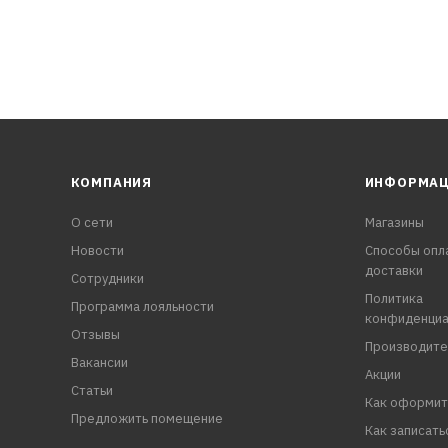
КОМПАНИЯ
ИНФОРМА
О сети
Магазины
Новости
Способы опл
доставки
Сотрудники
Политика
Программа лояльности
конфиденциа
Отзывы
Производите
Вакансии
Акции
Статьи
Как оформит
Предложить помещение
Как записать