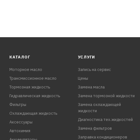
КАТАЛОГ
УСЛУГИ
Моторное масло
Запись на сервис
Трансмиссионное масло
Цены
Тормозная жидкость
Замена масла
Гидравлическая жидкость
Замена тормозной жидкости
Фильтры
Замена охлаждающей
жидкости
Охлаждающая жидкость
Диагностика тех.жидкостей
Аксессуары
Замена фильтров
Автохимия
Заправка кондиционеров
Аккумуляторы