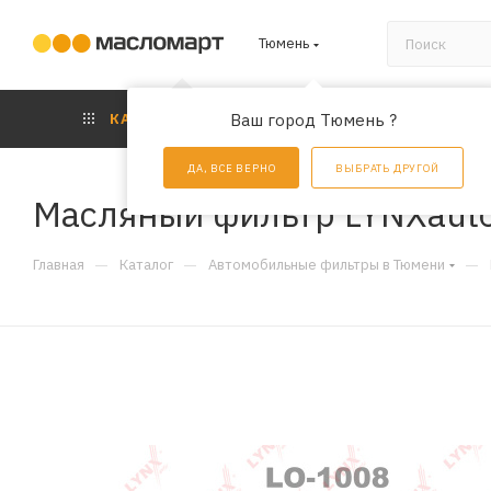
Тюмень
КАТАЛОГ
Ваш город Тюмень ?
АКЦИИ
УС
ДА, ВСЕ ВЕРНО
ВЫБРАТЬ ДРУГОЙ
Масляный фильтр LYNXaut
—
—
—
Главная
Каталог
Автомобильные фильтры в Тюмени