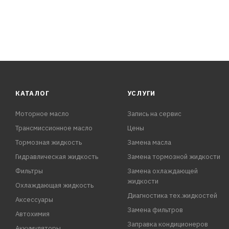
КАТАЛОГ
УСЛУГИ
Моторное масло
Запись на сервис
Трансмиссионное масло
Цены
Тормозная жидкость
Замена масла
Гидравлическая жидкость
Замена тормозной жидкости
Фильтры
Замена охлаждающей
жидкости
Охлаждающая жидкость
Диагностика тех.жидкостей
Аксессуары
Замена фильтров
Автохимия
Заправка кондиционеров
Аккумуляторы