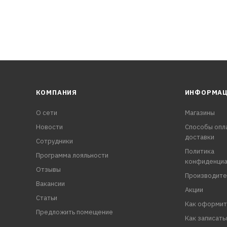
КОМПАНИЯ
ИНФОРМА
О сети
Магазины
Новости
Способы опл
доставки
Сотрудники
Политика
Программа лояльности
конфиденциа
Отзывы
Производите
Вакансии
Акции
Статьи
Как оформит
Предложить помещение
Как записать