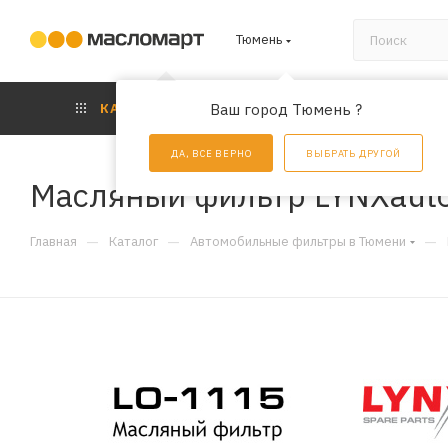
Тюмень
КАТАЛОГ
Ваш город Тюмень ?
АКЦИИ
УС
ДА, ВСЕ ВЕРНО
ВЫБРАТЬ ДРУГОЙ
Масляный фильтр LYNXaut
—
—
—
Главная
Каталог
Автомобильные фильтры в Тюмени