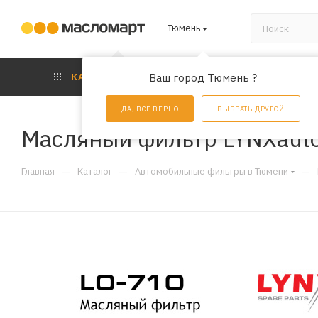
Тюмень
КАТАЛОГ
Ваш город Тюмень ?
АКЦИИ
УС
ДА, ВСЕ ВЕРНО
ВЫБРАТЬ ДРУГОЙ
Масляный фильтр LYNXaut
—
—
—
Главная
Каталог
Автомобильные фильтры в Тюмени