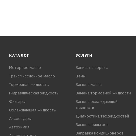
КАТАЛОГ
УСЛУГИ
Моторное масло
Запись на сервис
Трансмиссионное масло
Цены
Тормозная жидкость
Замена масла
Гидравлическая жидкость
Замена тормозной жидкости
Фильтры
Замена охлаждающей
жидкости
Охлаждающая жидкость
Диагностика тех.жидкостей
Аксессуары
Замена фильтров
Автохимия
Заправка кондиционеров
Аккумуляторы