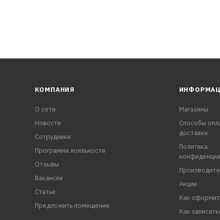
КОМПАНИЯ
ИНФОРМА
О сети
Магазины
Новости
Способы опл
доставки
Сотрудники
Политика
Программа лояльности
конфиденциа
Отзывы
Производите
Вакансии
Акции
Статьи
Как оформит
Предложить помещение
Как записать