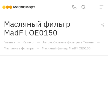
Масляный фильтр
MadFil OE0150
—
—
—
Главная
Каталог
Автомобильные фильтры в Тюмени
—
Маслянные фильтры
Масляный фильтр MadFil OE0150