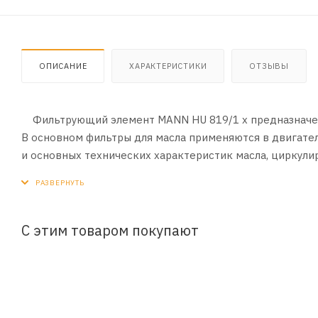
ОПИСАНИЕ
ХАРАКТЕРИСТИКИ
ОТЗЫВЫ
Фильтрующий элемент MANN HU 819/1 x предназначен
В основном фильтры для масла применяются в двигате
и основных технических характеристик масла, циркули
двигателе автомобиля - один из важнейших элементов
свой выбор именно компании MANN. Рекомендуется ме
вместе с моторным маслом. В каких двигателях приме
посмотреть в разделе применение.
С этим товаром покупают
Размер A 73 мм
Размер B 27 мм
Размер C 27 мм
Размер H 75 мм
применяется для :