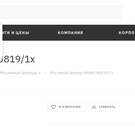
ЛУГИ И ЦЕНЫ
КОМПАНИЯ
КОРПО
U819/1x
—
Маслянные фильтры
Масляный фильтр MANN HU819/1x
В ИЗБРАННОЕ
СРАВНИТЬ