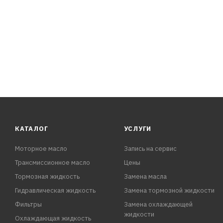
NISSAN
OPEL
RENAULT
VAUXHALL-BEDFORD (LCV)
КАТАЛОГ
УСЛУГИ
Моторное масло
Запись на сервис
Трансмиссионное масло
Цены
Тормозная жидкость
Замена масла
Гидравлическая жидкость
Замена тормозной жидкости
Фильтры
Замена охлаждающей
жидкости
Охлаждающая жидкость