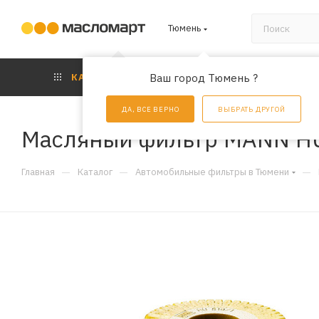
Тюмень
КАТАЛОГ
Ваш город Тюмень ?
АКЦИИ
УС
ДА, ВСЕ ВЕРНО
ВЫБРАТЬ ДРУГОЙ
Масляный фильтр MANN H
—
—
—
Главная
Каталог
Автомобильные фильтры в Тюмени