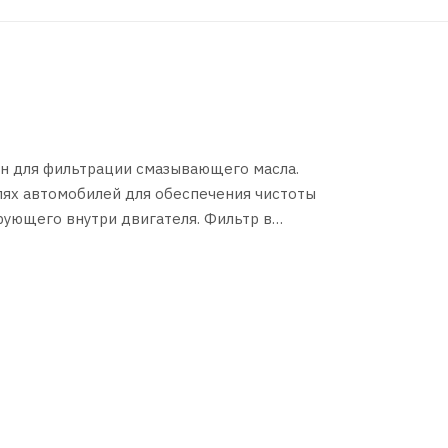
 для фильтрации смазывающего масла.
лях автомобилей для обеспечения чистоты
рующего внутри двигателя. Фильтр в
, поэтому многие автовладельцы доверяют
нять масляный фильтр MANN HU 819/1 x
няется фильтр MANN HU 819/1 x вы можете