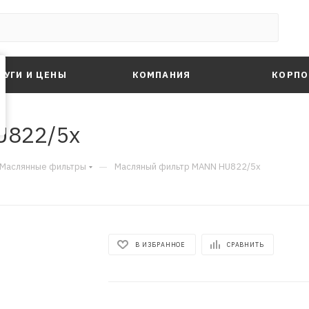
ЛУГИ И ЦЕНЫ
КОМПАНИЯ
КОРПО
U822/5x
—
Маслянные фильтры
Масляный фильтр MANN HU822/5x
В ИЗБРАННОЕ
СРАВНИТЬ