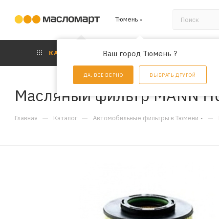
Тюмень
КАТАЛОГ
Ваш город Тюмень ?
АКЦИИ
УС
ДА, ВСЕ ВЕРНО
ВЫБРАТЬ ДРУГОЙ
Масляный фильтр MANN H
—
—
—
Главная
Каталог
Автомобильные фильтры в Тюмени