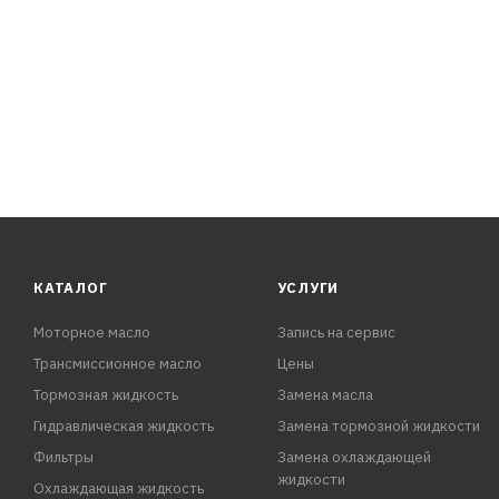
КАТАЛОГ
УСЛУГИ
Моторное масло
Запись на сервис
Трансмиссионное масло
Цены
Тормозная жидкость
Замена масла
Гидравлическая жидкость
Замена тормозной жидкости
Фильтры
Замена охлаждающей
жидкости
Охлаждающая жидкость