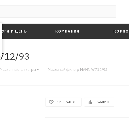
ЛУГИ И ЦЕНЫ
КОМПАНИЯ
КОРПО
712/93
—
Маслянные фильтры
Масляный фильтр MANN W712/93
В ИЗБРАННОЕ
СРАВНИТЬ