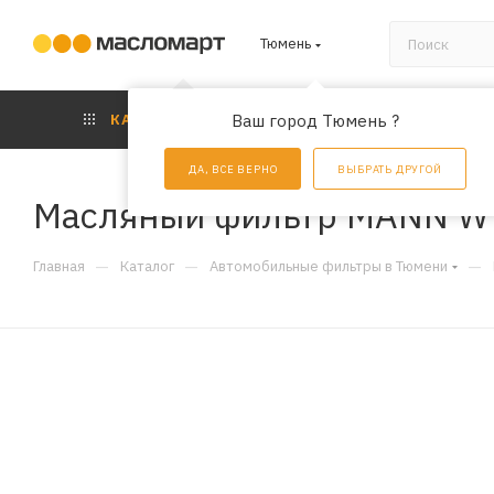
Тюмень
КАТАЛОГ
Ваш город Тюмень ?
АКЦИИ
УС
ДА, ВСЕ ВЕРНО
ВЫБРАТЬ ДРУГОЙ
Масляный фильтр MANN W
—
—
—
Главная
Каталог
Автомобильные фильтры в Тюмени