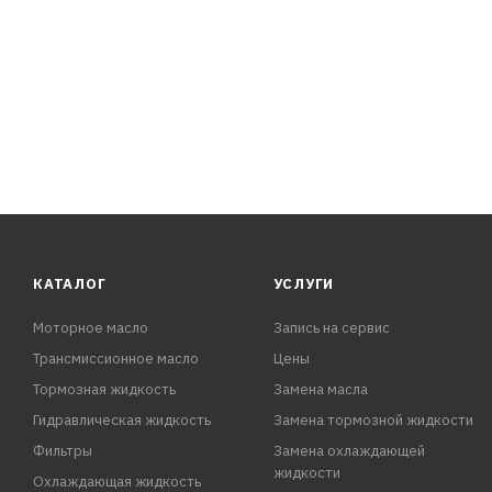
КАТАЛОГ
УСЛУГИ
Моторное масло
Запись на сервис
Трансмиссионное масло
Цены
Тормозная жидкость
Замена масла
Гидравлическая жидкость
Замена тормозной жидкости
Фильтры
Замена охлаждающей
жидкости
Охлаждающая жидкость