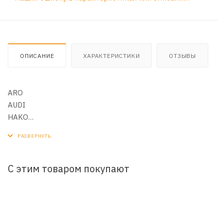
ОПИСАНИЕ
ХАРАКТЕРИСТИКИ
ОТЗЫВЫ
ARO
AUDI
HAKO
LINDE
MULTICAR (HAKO)
ROVER (MG ROVER GROUP LTD)
SCHANZLIN
С этим товаром покупают
SEAT
STILL
VOLVO CARS
VW (VOLKSWAGEN)