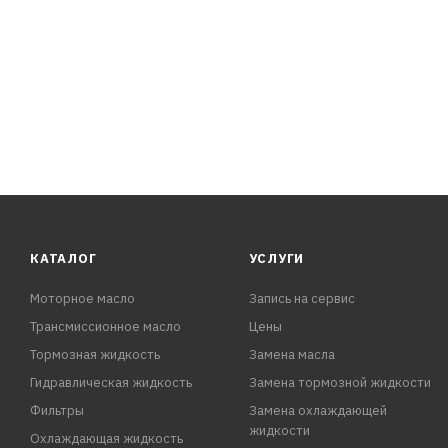
КАТАЛОГ
УСЛУГИ
Моторное масло
Запись на сервис
Трансмиссионное масло
Цены
Тормозная жидкость
Замена масла
Гидравлическая жидкость
Замена тормозной жидкости
Фильтры
Замена охлаждающей
жидкости
Охлаждающая жидкость