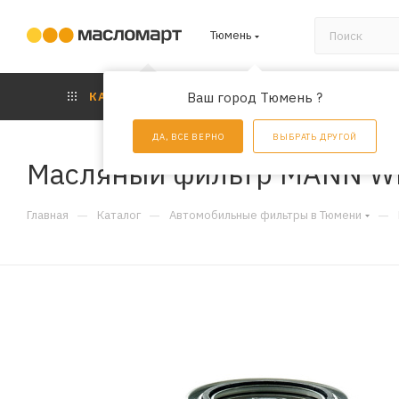
Тюмень
КАТАЛОГ
Ваш город Тюмень ?
АКЦИИ
УС
ДА, ВСЕ ВЕРНО
ВЫБРАТЬ ДРУГОЙ
Масляный фильтр MANN W
—
—
—
Главная
Каталог
Автомобильные фильтры в Тюмени