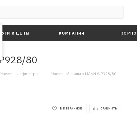
ЛУГИ И ЦЕНЫ
КОМПАНИЯ
КОРПО
P928/80
—
Маслянные фильтры
Масляный фильтр MANN WP928/80
В ИЗБРАННОЕ
СРАВНИТЬ