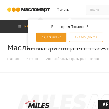
Тюмень
КАТАЛОГ
Ваш город Тюмень ?
АКЦИИ
УС
ДА, ВСЕ ВЕРНО
ВЫБРАТЬ ДРУГОЙ
Масляный фильтр MILES A
—
—
—
Главная
Каталог
Автомобильные фильтры в Тюмени