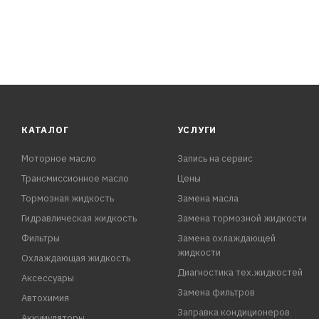
КАТАЛОГ
УСЛУГИ
Моторное масло
Запись на сервис
Трансмиссионное масло
Цены
Тормозная жидкость
Замена масла
Гидравлическая жидкость
Замена тормозной жидкости
Фильтры
Замена охлаждающей
жидкости
Охлаждающая жидкость
Диагностика тех.жидкостей
Аксессуары
Замена фильтров
Автохимия
Заправка кондиционеров
Аккумуляторы