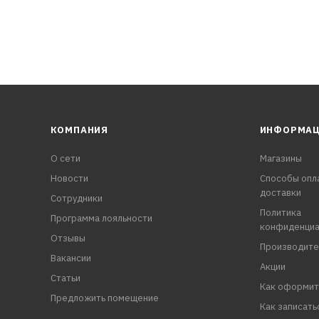
КОМПАНИЯ
ИНФОРМА
О сети
Магазины
Новости
Способы опл
доставки
Сотрудники
Политика
Программа лояльности
конфиденциа
Отзывы
Производите
Вакансии
Акции
Статьи
Как оформит
Предложить помещение
Как записать