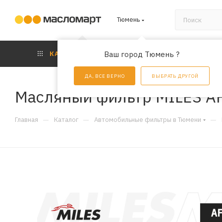
Тюмень
КАТАЛОГ
Ваш город Тюмень ?
АКЦИИ
УС
ДА, ВСЕ ВЕРНО
ВЫБРАТЬ ДРУГОЙ
Масляный фильтр MILES A
—
—
—
Главная
Каталог
Автомобильные фильтры в Тюмени