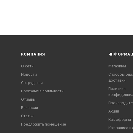
КОМПАНИЯ
ИНФОРМА
О сети
Магазины
Новости
Способы опл
доставки
Сотрудники
Политика
Программа лояльности
конфиденциа
Отзывы
Производите
Вакансии
Акции
Статьи
Как оформит
Предложить помещение
Как записать