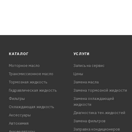
КАТАЛОГ
УСЛУГИ
Моторное масло
Запись на сервис
Трансмиссионное масло
Цены
Тормозная жидкость
Замена масла
Гидравлическая жидкость
Замена тормозной жидкости
Фильтры
Замена охлаждающей
жидкости
Охлаждающая жидкость
Диагностика тех.жидкостей
Аксессуары
Замена фильтров
Автохимия
Заправка кондиционеров
Аккумуляторы