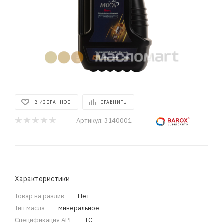
В ИЗБРАННОЕ
СРАВНИТЬ
Артикул:
3140001
Характеристики
Товар на разлив
—
Нет
Тип масла
—
минеральное
Спецификация API
—
TC