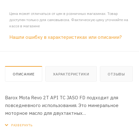
Цена может отличаться от цен в розничных магазинах. Товар
доступен только для самовывоза. Фактическую цену уточняйте на
кассе в магазине
Нашли ошибку в характеристиках или описании?
ОПИСАНИЕ
ХАРАКТЕРИСТИКИ
ОТЗЫВЫ
Barox Mota Revo 2T API TC JASO FD подходит для
повседневного использования. Это минеральное
моторное масло для двухтактных
мотоциклетных двигателей малого объема, созданное
на основе высококачественных минеральных базовых
масел в сочетании