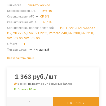
Тип масла
—
синтетическое
Класс вязкости SAE
—
5W-40
Спецификация API
—
CF
,
SN
Спецификация ACEA
—
A3/B4
Спецификации производителей
—
MS-12991
,
FIAT 9.55535-
M2
,
MB 229.5
,
PSA B71 2296
,
Porsche A40
,
RN0700
,
RN0710
,
VW 502 00
,
VW 505 00
Объем
—
1
Тип двигателя
—
4-тактный
Все характеристики
1 363
руб.
/шт
Вернем на карту до 27 бонусных баллов
Больше 10 шт
В КОРЗИНУ