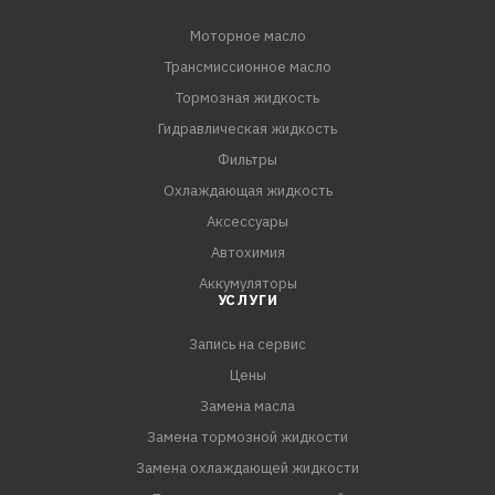
- Максимально возможная производительность.
Моторное масло
- Превосходная чистота и защита двигателя.
Трансмиссионное масло
- Плавный запуск даже в очень холодную погоду.
- Увеличение срока службы.
Тормозная жидкость
- Увеличенный интервал замены.
Гидравлическая жидкость
Фильтры
ОДОБРЕНИЯ АВТОПРОИЗВОДИТЕЛЕЙ:
Охлаждающая жидкость
RN0710/RN0700
Аксессуары
MB-Approval 229.5
Автохимия
PORSCHE A40
Аккумуляторы
VW 502.00 / VW 505.00
УСЛУГИ
PSA B71 2296
Запись на сервис
Соответствует требованиям:
Цены
CHRYSLER MS-12991 / FIAT 9.55535-M2
Замена масла
Замена тормозной жидкости
Замена охлаждающей жидкости