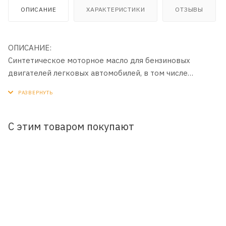
ОПИСАНИЕ
ХАРАКТЕРИСТИКИ
ОТЗЫВЫ
ОПИСАНИЕ:
Синтетическое моторное масло для бензиновых
двигателей легковых автомобилей, в том числе
оборудованных турбонаддувом и катализаторами
тройного действия (TWC). Производится с
применением передовой технологии DuraMax®.
С этим товаром покупают
ПРИМЕНЕНИЕ:
Рекомендовано к всесезонному применению в
бензиновых двигателях автомобилей Toyota, Honda,
Infinity, Lexus, Mazda, Nissan, Suzuki, Subaru, Acura как в
гарантийный, так и послегарантийный период
эксплуатации. Также подходит для применения в
двигателях других автопроизводителей, требующих
применения масел класса API SN, ILSAC GF-5 и класса