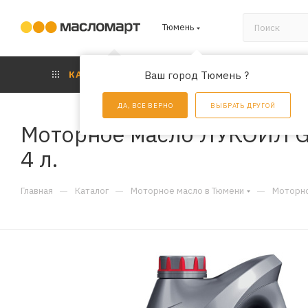
Тюмень
КАТАЛОГ
Ваш город Тюмень ?
АКЦИИ
УС
ДА, ВСЕ ВЕРНО
ВЫБРАТЬ ДРУГОЙ
Моторное масло ЛУКОЙЛ G
4 л.
—
—
—
Главная
Каталог
Моторное масло в Тюмени
Моторно