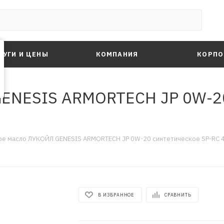
ЛУГИ И ЦЕНЫ
КОМПАНИЯ
КОРПО
ENESIS ARMORTECH JP 0W-20
е масло ЛУКОЙЛ GENESIS ARMORTECH JP 0W-20 синтетическое SP-RC 4
В ИЗБРАННОЕ
СРАВНИТЬ