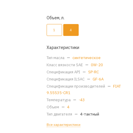
Объем, л.
1
4
Характеристики
Тип масла
—
синтетическое
Класс вязкости SAE
—
0W-20
Спецификация API
—
SP-RC
Спецификация ILSAC
—
GF-6A
Спецификации производителей
—
FIAT
9.55535-CR1
Температура
—
-43
Объем
—
4
Тип двигателя
—
4-тактный
Все характеристики