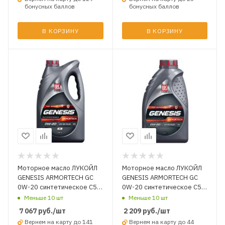
бонусных баллов
бонусных баллов
В КОРЗИНУ
В КОРЗИНУ
Моторное масло ЛУКОЙЛ
Моторное масло ЛУКОЙЛ
GENESIS ARMORTECH GC
GENESIS ARMORTECH GC
0W-20 синтетическое C5
0W-20 синтетическое C5
SN Plus 4 л.
SN Plus 1 л.
Меньше 10 шт
Меньше 10 шт
7 067
руб.
/шт
2 209
руб.
/шт
Вернем на карту до 141
Вернем на карту до 44