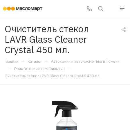
Очиститель стекол
LAVR Glass Cleaner
Crystal 450 мл.
—
—
Главная
Каталог
Автохимия и автокосметика в Тюмени
—
—
Очистители автомобильные
Очиститель стекол LAVR Glass Cleaner Crystal 450 мл.