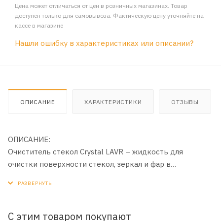
Цена может отличаться от цен в розничных магазинах. Товар
доступен только для самовывоза. Фактическую цену уточняйте на
кассе в магазине
Нашли ошибку в характеристиках или описании?
ОПИСАНИЕ
ХАРАКТЕРИСТИКИ
ОТЗЫВЫ
ОПИСАНИЕ:
Очиститель стекол Crystal LAVR – жидкость для
очистки поверхности стекол, зеркал и фар в
автомобилях и в быту. Эффективный состав быстро
справляется с удалением загрязнений различного типа,
не оставляя разводов. Не воздействует на
лакокрасочное и другие покрытия автомобиля.
С этим товаром покупают