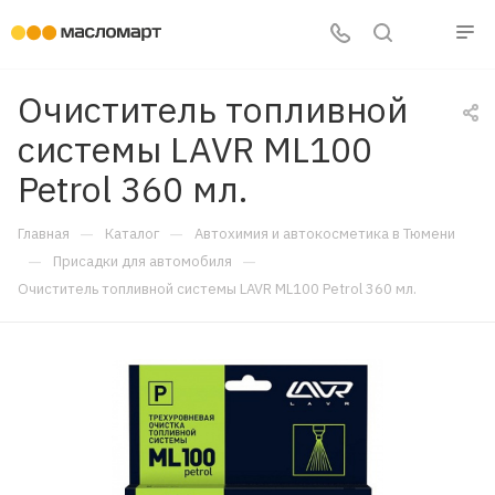
Очиститель топливной
системы LAVR ML100
Petrol 360 мл.
—
—
Главная
Каталог
Автохимия и автокосметика в Тюмени
—
—
Присадки для автомобиля
Очиститель топливной системы LAVR ML100 Petrol 360 мл.