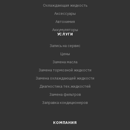
Охлаждающая жидкость
ПРЕИМУЩЕСТВА:
Аксессуары
- Удаляет отложения в каналах и на поверхности
Автохимия
форсунок
Аккумуляторы
- Восстанавливает факел распыла форс
УСЛУГИ
Запись на сервис
Цены
Замена масла
Замена тормозной жидкости
Замена охлаждающей жидкости
Диагностика тех.жидкостей
Замена фильтров
Заправка кондиционеров
КОМПАНИЯ