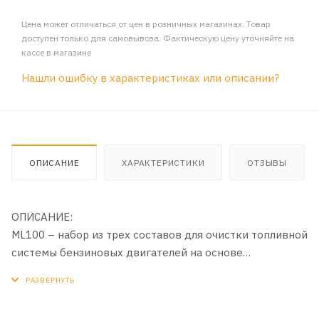
Цена может отличаться от цен в розничных магазинах. Товар
доступен только для самовывоза. Фактическую цену уточняйте на
кассе в магазине
Нашли ошибку в характеристиках или описании?
ОПИСАНИЕ
ХАРАКТЕРИСТИКИ
ОТЗЫВЫ
ОПИСАНИЕ:
ML100 – набор из трех составов для очистки топливной
системы бензиновых двигателей на основе
запатентованного пакета моющих присадок LAVR ISP /
DET™. Состав №1 удаляет рыхлые загрязнения и нагары
на клапанах и форсунках. Состав №2 выводит лаковые