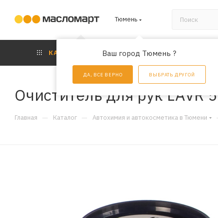
Тюмень
КАТАЛОГ
Ваш город Тюмень ?
АКЦИИ
УС
ДА, ВСЕ ВЕРНО
ВЫБРАТЬ ДРУГОЙ
Очиститель для рук LAVR 5
—
—
Главная
Каталог
Автохимия и автокосметика в Тюмени