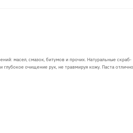
ний: масел, смазок, битумов и прочих. Натуральные скраб-
и глубокое очищение рук, не травмируя кожу. Паста отличн
кости на руках после использования. Обладает приятным ар
 грязные руки.