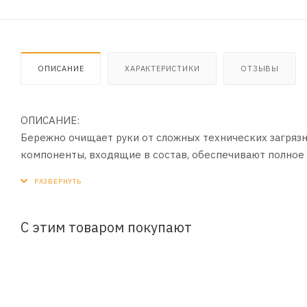
ОПИСАНИЕ
ХАРАКТЕРИСТИКИ
ОТЗЫВЫ
ОПИСАНИЕ:
Бережно очищает руки от сложных технических загрязне
компоненты, входящие в состав, обеспечивают полное 
и легко смывается проточной водой. Не оставляет лип
ПРИМЕНЕНИЕ:
1. Небольшое количество очищающей пасты нанести на
С этим товаром покупают
2. Смочить водой и тщательно растереть.
3. Смыть проточной водой