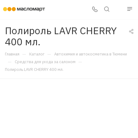
Полироль LAVR CHERRY
400 мл.
—
—
Главная
Каталог
Автохимия и автокосметика в Тюмени
—
—
Средства для ухода за салоном
Полироль LAVR CHERRY 400 мл.