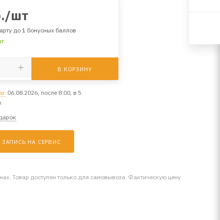
.
/шт
арту до 1 бонусных баллов
шт
В КОРЗИНУ
з:
06.08.2026, после 8:00, в 5
х
одарок
ЗАПИСЬ НА СЕРВИС
инах. Товар доступен только для самовывоза. Фактическую цену