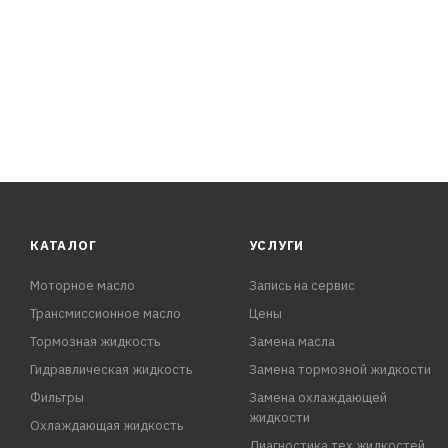
КАТАЛОГ
УСЛУГИ
Моторное масло
Запись на сервис
Трансмиссионное масло
Цены
Тормозная жидкость
Замена масла
Гидравлическая жидкость
Замена тормозной жидкости
Фильтры
Замена охлаждающей
жидкости
Охлаждающая жидкость
Диагностика тех.жидкостей