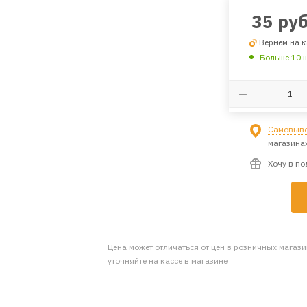
35
руб
Вернем на к
Больше 10 
Самовыво
магазина
Хочу в п
Цена может отличаться от цен в розничных магаз
уточняйте на кассе в магазине