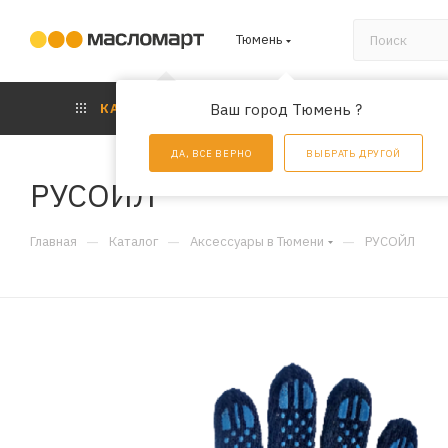
Тюмень
КАТАЛОГ
Ваш город Тюмень ?
АКЦИИ
УС
ДА, ВСЕ ВЕРНО
ВЫБРАТЬ ДРУГОЙ
РУСОЙЛ
—
—
—
Главная
Каталог
Аксессуары в Тюмени
РУСОЙЛ