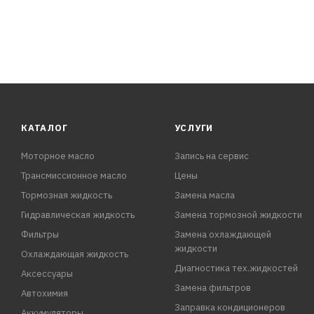
КАТАЛОГ
УСЛУГИ
Моторное масло
Запись на сервис
Трансмиссионное масло
Цены
Тормозная жидкость
Замена масла
Гидравлическая жидкость
Замена тормозной жидкости
Фильтры
Замена охлаждающей
жидкости
Охлаждающая жидкость
Диагностика тех.жидкостей
Аксессуары
Замена фильтров
Автохимия
Заправка кондиционеров
Аккумуляторы