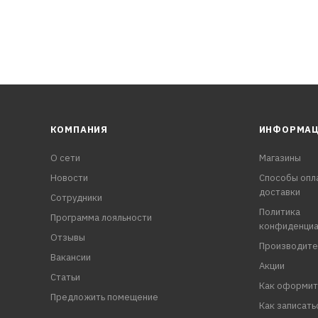
КОМПАНИЯ
ИНФОРМА
О сети
Магазины
Новости
Способы опл
доставки
Сотрудники
Политика
Программа лояльности
конфиденциа
Отзывы
Производите
Вакансии
Акции
Статьи
Как оформит
Предложить помещение
Как записать