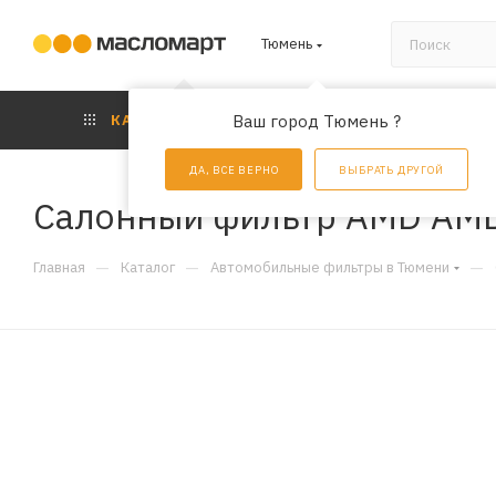
Тюмень
КАТАЛОГ
Ваш город Тюмень ?
АКЦИИ
УС
ДА, ВСЕ ВЕРНО
ВЫБРАТЬ ДРУГОЙ
Салонный фильтр AMD AM
—
—
—
Главная
Каталог
Автомобильные фильтры в Тюмени