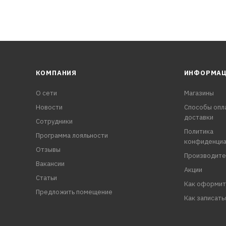
КОМПАНИЯ
ИНФОРМА
О сети
Магазины
Новости
Способы опл
доставки
Сотрудники
Политика
Программа лояльности
конфиденциа
Отзывы
Производите
Вакансии
Акции
Статьи
Как оформит
Предложить помещение
Как записать