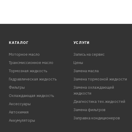
КАТАЛОГ
УСЛУГИ
Моторное масло
Запись на сервис
Трансмиссионное масло
Цены
Тормозная жидкость
Замена масла
Гидравлическая жидкость
Замена тормозной жидкости
Фильтры
Замена охлаждающей
жидкости
Охлаждающая жидкость
Диагностика тех.жидкостей
Аксессуары
Замена фильтров
Автохимия
Заправка кондиционеров
Аккумуляторы