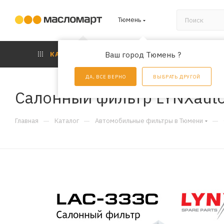
Тюмень
КАТАЛОГ
Ваш город Тюмень ?
АКЦИИ
УС
ДА, ВСЕ ВЕРНО
ВЫБРАТЬ ДРУГОЙ
Салонный фильтр LYNXaut
—
—
—
Главная
Каталог
Автомобильные фильтры в Тюмени