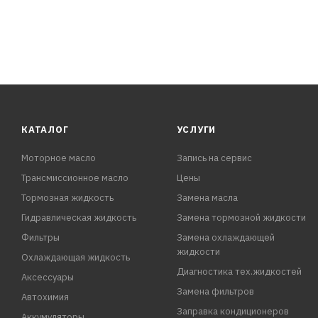
КАТАЛОГ
УСЛУГИ
Моторное масло
Запись на сервис
Трансмиссионное масло
Цены
Тормозная жидкость
Замена масла
Гидравлическая жидкость
Замена тормозной жидкости
Фильтры
Замена охлаждающей
жидкости
Охлаждающая жидкость
Диагностика тех.жидкостей
Аксессуары
Замена фильтров
Автохимия
Заправка кондиционеров
Аккумуляторы