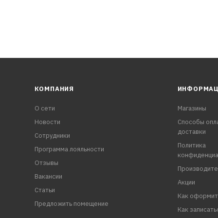
КОМПАНИЯ
ИНФОРМА
О сети
Магазины
Новости
Способы опл
доставки
Сотрудники
Политика
Программа лояльности
конфиденциа
Отзывы
Производите
Вакансии
Акции
Статьи
Как оформит
Предложить помещение
Как записать