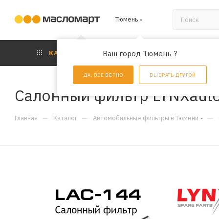
Тюмень
КАТАЛОГ
Ваш город Тюмень ?
АКЦИИ
УС
ДА, ВСЕ ВЕРНО
ВЫБРАТЬ ДРУГОЙ
Салонный фильтр LYNXauto
—
—
—
Главная
Каталог
Автомобильные фильтры в Тюмени