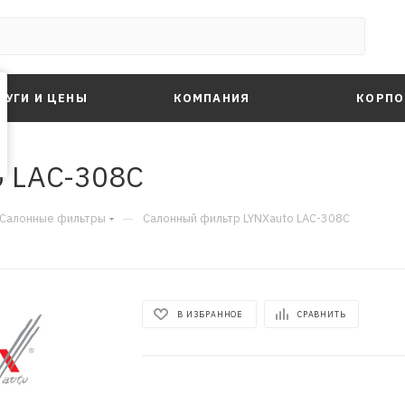
ЛУГИ И ЦЕНЫ
КОМПАНИЯ
КОРПО
o LAC-308C
—
Салонные фильтры
Салонный фильтр LYNXauto LAC-308C
В ИЗБРАННОЕ
СРАВНИТЬ