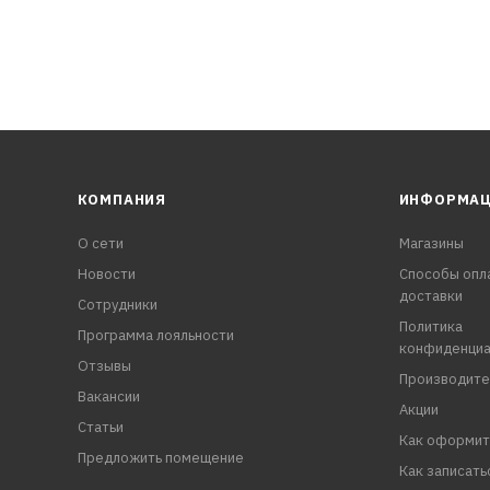
КОМПАНИЯ
ИНФОРМА
О сети
Магазины
Новости
Способы опл
доставки
Сотрудники
Политика
Программа лояльности
конфиденциа
Отзывы
Производите
Вакансии
Акции
Статьи
Как оформит
Предложить помещение
Как записать