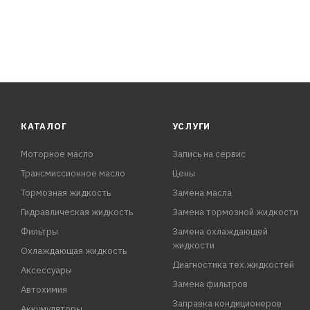
КАТАЛОГ
УСЛУГИ
Моторное масло
Запись на сервис
Трансмиссионное масло
Цены
Тормозная жидкость
Замена масла
Гидравлическая жидкость
Замена тормозной жидкости
Фильтры
Замена охлаждающей
жидкости
Охлаждающая жидкость
Диагностика тех.жидкостей
Аксессуары
Замена фильтров
Автохимия
Заправка кондиционеров
Аккумуляторы