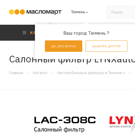
Тюмень
КАТАЛОГ
Ваш город Тюмень ?
АКЦИИ
УС
ДА, ВСЕ ВЕРНО
ВЫБРАТЬ ДРУГОЙ
Салонный фильтр LYNXaut
—
—
—
Главная
Каталог
Автомобильные фильтры в Тюмени