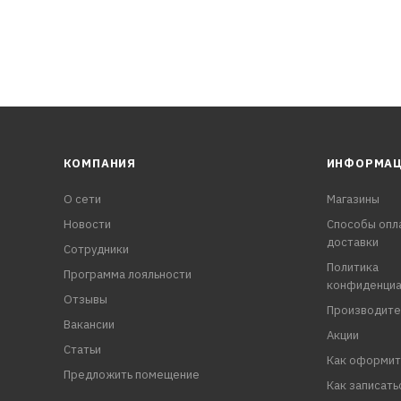
КОМПАНИЯ
ИНФОРМА
О сети
Магазины
Новости
Способы опл
доставки
Сотрудники
Политика
Программа лояльности
конфиденциа
Отзывы
Производите
Вакансии
Акции
Статьи
Как оформит
Предложить помещение
Как записать