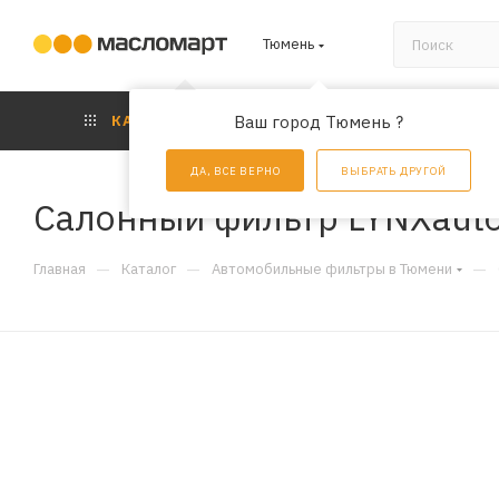
Тюмень
КАТАЛОГ
Ваш город Тюмень ?
АКЦИИ
УС
ДА, ВСЕ ВЕРНО
ВЫБРАТЬ ДРУГОЙ
Салонный фильтр LYNXauto
—
—
—
Главная
Каталог
Автомобильные фильтры в Тюмени