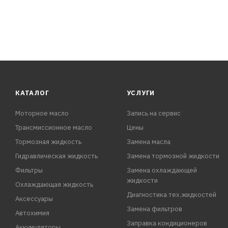
КАТАЛОГ
УСЛУГИ
Моторное масло
Запись на сервис
Трансмиссионное масло
Цены
Тормозная жидкость
Замена масла
Гидравлическая жидкость
Замена тормозной жидкости
Фильтры
Замена охлаждающей
жидкости
Охлаждающая жидкость
Диагностика тех.жидкостей
Аксессуары
Замена фильтров
Автохимия
Заправка кондиционеров
Аккумуляторы