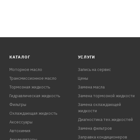
КАТАЛОГ
УСЛУГИ
Моторное масло
Запись на сервис
Трансмиссионное масло
Цены
Тормозная жидкость
Замена масла
Гидравлическая жидкость
Замена тормозной жидкости
Фильтры
Замена охлаждающей
жидкости
Охлаждающая жидкость
Диагностика тех.жидкостей
Аксессуары
Замена фильтров
Автохимия
Заправка кондиционеров
Аккумуляторы