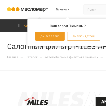
Тюмень
КАТАЛОГ
Ваш город Тюмень ?
АКЦИИ
УС
ДА, ВСЕ ВЕРНО
ВЫБРАТЬ ДРУГОЙ
Салонный фильтр MILES A
—
—
—
Главная
Каталог
Автомобильные фильтры в Тюмени