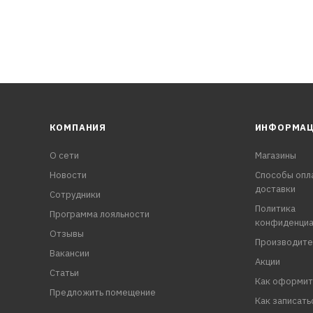
КОМПАНИЯ
ИНФОРМА
О сети
Магазины
Новости
Способы опл
доставки
Сотрудники
Политика
Программа лояльности
конфиденциа
Отзывы
Производите
Вакансии
Акции
Статьи
Как оформит
Предложить помещение
Как записать