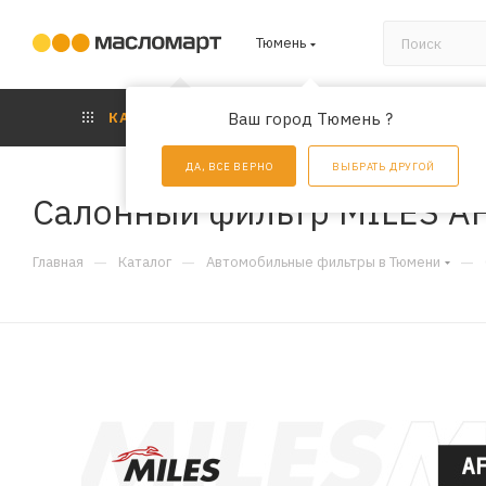
Тюмень
КАТАЛОГ
Ваш город Тюмень ?
АКЦИИ
УС
ДА, ВСЕ ВЕРНО
ВЫБРАТЬ ДРУГОЙ
Салонный фильтр MILES A
—
—
—
Главная
Каталог
Автомобильные фильтры в Тюмени