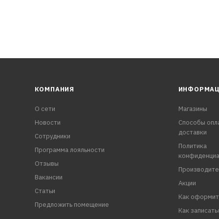
КОМПАНИЯ
ИНФОРМА
О сети
Магазины
Новости
Способы опл
доставки
Сотрудники
Политика
Программа лояльности
конфиденциа
Отзывы
Производите
Вакансии
Акции
Статьи
Как оформит
Предложить помещение
Как записать