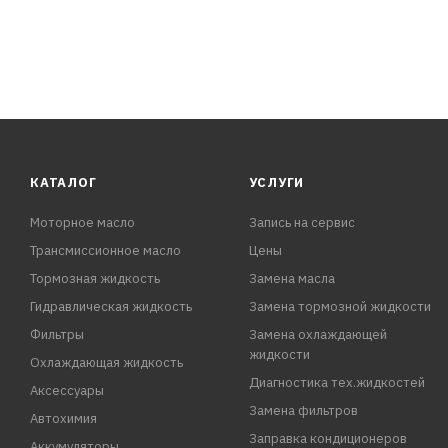
КАТАЛОГ
УСЛУГИ
Моторное масло
Запись на сервис
Трансмиссионное масло
Цены
Тормозная жидкость
Замена масла
Гидравлическая жидкость
Замена тормозной жидкости
Фильтры
Замена охлаждающей
жидкости
Охлаждающая жидкость
Диагностика тех.жидкостей
Аксессуары
Замена фильтров
Автохимия
Заправка кондиционеров
Аккумуляторы