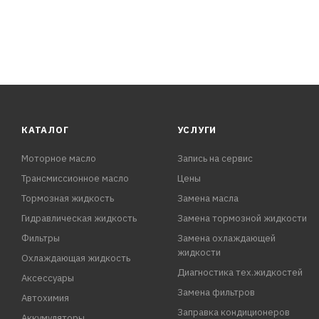
КАТАЛОГ
УСЛУГИ
Моторное масло
Запись на сервис
Трансмиссионное масло
Цены
Тормозная жидкость
Замена масла
Гидравлическая жидкость
Замена тормозной жидкости
Фильтры
Замена охлаждающей
жидкости
Охлаждающая жидкость
Диагностика тех.жидкостей
Аксессуары
Замена фильтров
Автохимия
Заправка кондиционеров
Аккумуляторы