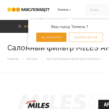
Тюмень
КАТАЛОГ
Ваш город Тюмень ?
АКЦИИ
УС
ДА, ВСЕ ВЕРНО
ВЫБРАТЬ ДРУГОЙ
Салонный фильтр MILES A
—
—
—
Главная
Каталог
Автомобильные фильтры в Тюмени