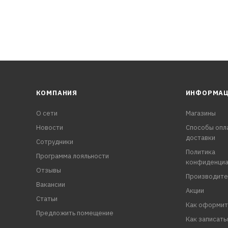
КОМПАНИЯ
ИНФОРМА
О сети
Магазины
Новости
Способы опл
доставки
Сотрудники
Политика
Программа лояльности
конфиденциа
Отзывы
Производите
Вакансии
Акции
Статьи
Как оформит
Предложить помещение
Как записать