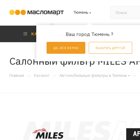
Тюмень
КАТАЛОГ
Ваш город Тюмень ?
АКЦИИ
УС
ДА, ВСЕ ВЕРНО
ВЫБРАТЬ ДРУГОЙ
Салонный фильтр MILES A
—
—
—
Главная
Каталог
Автомобильные фильтры в Тюмени