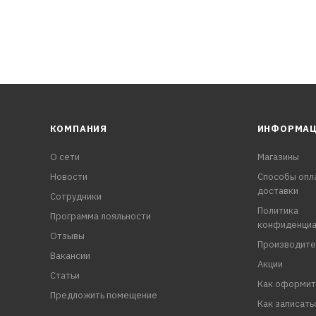
КОМПАНИЯ
ИНФОРМА
О сети
Магазины
Новости
Способы опл
доставки
Сотрудники
Политика
Программа лояльности
конфиденциа
Отзывы
Производите
Вакансии
Акции
Статьи
Как оформит
Предложить помещение
Как записать