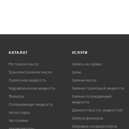
КАТАЛОГ
УСЛУГИ
Моторное масло
Запись на сервис
Трансмиссионное масло
Цены
Тормозная жидкость
Замена масла
Гидравлическая жидкость
Замена тормозной жидкости
Фильтры
Замена охлаждающей
жидкости
Охлаждающая жидкость
Диагностика тех.жидкостей
Аксессуары
Замена фильтров
Автохимия
Заправка кондиционеров
Аккумуляторы