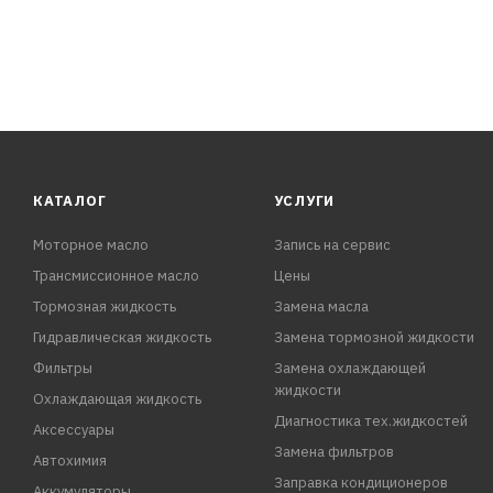
КАТАЛОГ
УСЛУГИ
Моторное масло
Запись на сервис
Трансмиссионное масло
Цены
Тормозная жидкость
Замена масла
Гидравлическая жидкость
Замена тормозной жидкости
Фильтры
Замена охлаждающей
жидкости
Охлаждающая жидкость
Диагностика тех.жидкостей
Аксессуары
Замена фильтров
Автохимия
Заправка кондиционеров
Аккумуляторы