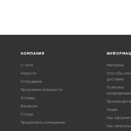
КОМПАНИЯ
ИНФОРМА
О сети
Магазины
Новости
Способы опл
доставки
Сотрудники
Политика
Программа лояльности
конфиденциа
Отзывы
Производите
Вакансии
Акции
Статьи
Как оформит
Предложить помещение
Как записать