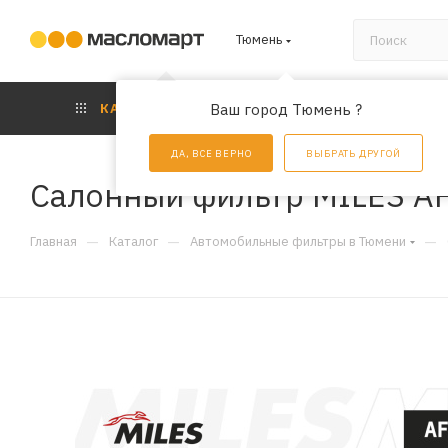
Тюмень
КАТАЛОГ
Ваш город Тюмень ?
АКЦИИ
УС
ДА, ВСЕ ВЕРНО
ВЫБРАТЬ ДРУГОЙ
Салонный фильтр MILES A
—
—
—
Главная
Каталог
Автомобильные фильтры в Тюмени