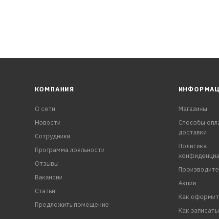
КОМПАНИЯ
ИНФОРМА
О сети
Магазины
Новости
Способы опл
доставки
Сотрудники
Политика
Программа лояльности
конфиденциа
Отзывы
Производите
Вакансии
Акции
Статьи
Как оформит
Предложить помещение
Как записать