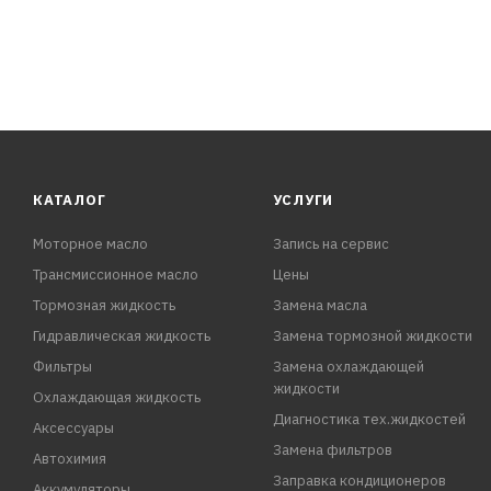
КАТАЛОГ
УСЛУГИ
Моторное масло
Запись на сервис
Трансмиссионное масло
Цены
Тормозная жидкость
Замена масла
Гидравлическая жидкость
Замена тормозной жидкости
Фильтры
Замена охлаждающей
жидкости
Охлаждающая жидкость
Диагностика тех.жидкостей
Аксессуары
Замена фильтров
Автохимия
Заправка кондиционеров
Аккумуляторы