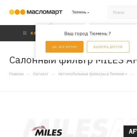
Тюмень
КАТАЛОГ
Ваш город Тюмень ?
АКЦИИ
УС
ДА, ВСЕ ВЕРНО
ВЫБРАТЬ ДРУГОЙ
Салонный фильтр MILES A
—
—
—
Главная
Каталог
Автомобильные фильтры в Тюмени