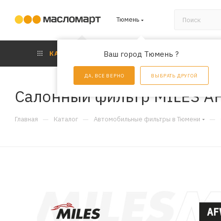
Тюмень
КАТАЛОГ
Ваш город Тюмень ?
АКЦИИ
УС
ДА, ВСЕ ВЕРНО
ВЫБРАТЬ ДРУГОЙ
Салонный фильтр MILES A
—
—
—
Главная
Каталог
Автомобильные фильтры в Тюмени