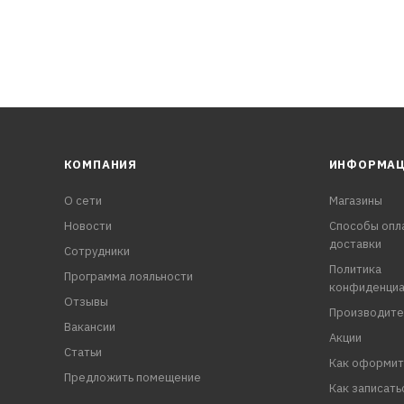
КОМПАНИЯ
ИНФОРМА
О сети
Магазины
Новости
Способы опл
доставки
Сотрудники
Политика
Программа лояльности
конфиденциа
Отзывы
Производите
Вакансии
Акции
Статьи
Как оформит
Предложить помещение
Как записать