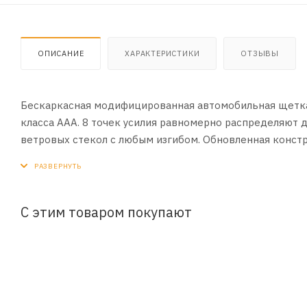
ОПИСАНИЕ
ХАРАКТЕРИСТИКИ
ОТЗЫВЫ
Бескаркасная модифицированная автомобильная щетка 
класса ААА. 8 точек усилия равномерно распределяют д
ветровых стекол с любым изгибом. Обновленная конст
основные виды автомобильных поводков через специал
на щётке установлен адаптер под крепление крючок. Рес
С этим товаром покупают