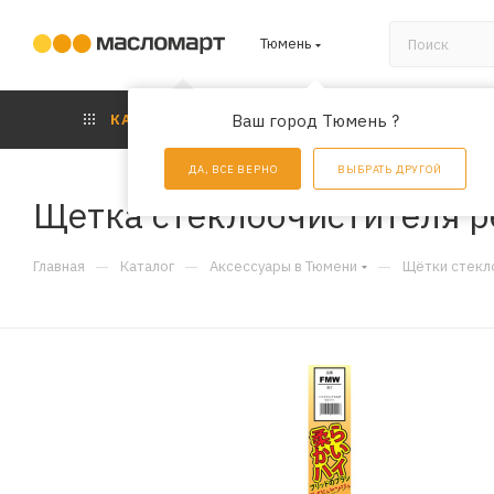
Тюмень
КАТАЛОГ
Ваш город Тюмень ?
АКЦИИ
УС
ДА, ВСЕ ВЕРНО
ВЫБРАТЬ ДРУГОЙ
Щетка стеклоочистителя 
—
—
—
Главная
Каталог
Аксессуары в Тюмени
Щётки стекл