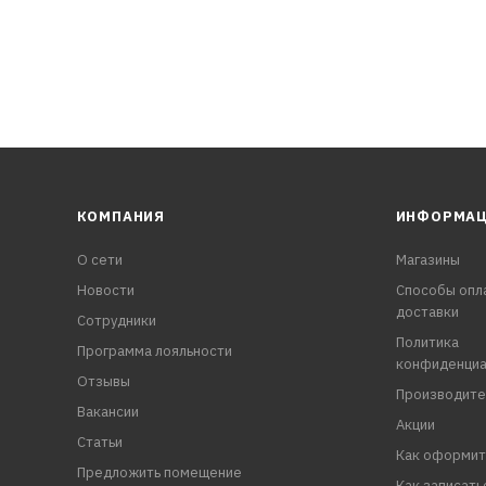
КОМПАНИЯ
ИНФОРМА
О сети
Магазины
Новости
Способы опл
доставки
Сотрудники
Политика
Программа лояльности
конфиденциа
Отзывы
Производите
Вакансии
Акции
Статьи
Как оформит
Предложить помещение
Как записать