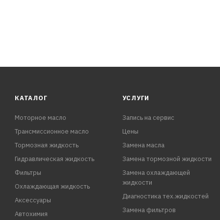
КАТАЛОГ
УСЛУГИ
Моторное масло
Запись на сервис
Трансмиссионное масло
Цены
Тормозная жидкость
Замена масла
Гидравлическая жидкость
Замена тормозной жидкости
Фильтры
Замена охлаждающей
жидкости
Охлаждающая жидкость
Диагностика тех.жидкостей
Аксессуары
Замена фильтров
Автохимия