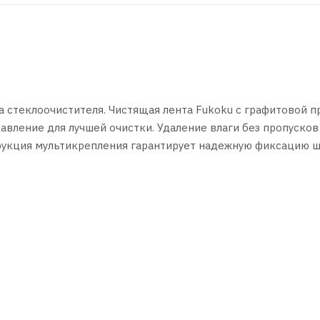
стеклоочистителя. Чистящая лента Fukoku с графитовой п
авление для лучшей очистки. Удаление влаги без пропусков
рукция мультикрепления гарантирует надежную фиксацию 
ьные адаптеры. Мультикрепление под 10 адаптеров. По у
урс - 1,500,000 взмахов по стеклу.