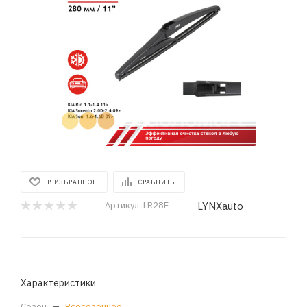
В ИЗБРАННОЕ
СРАВНИТЬ
LYNXauto
Артикул:
LR28E
Характеристики
Сезон
—
Всесезонное