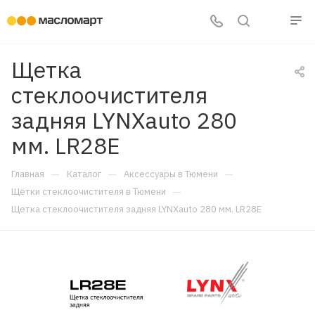
Щетка
стеклоочистителя
задняя LYNXauto 280
мм. LR28E
—
—
—
Главная
Каталог
Аксессуары в Тюмени
—
Щётки стеклоочистителя в Тюмени
Щетка стеклоочистителя задняя LYNXauto 280 мм. LR28E