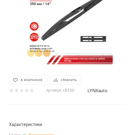
В ИЗБРАННОЕ
СРАВНИТЬ
LYNXauto
Артикул:
LR35D
Характеристики
Сезон
—
Всесезонное