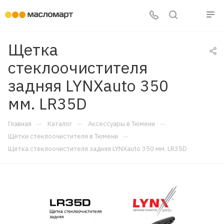
Щетка
стеклоочистителя
задняя LYNXauto 350
мм. LR35D
—
—
—
Главная
Каталог
Аксессуары в Тюмени
—
Щётки стеклоочистителя в Тюмени
Щетка стеклоочистителя задняя LYNXauto 350 мм. LR35D