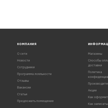
КОМПАНИЯ
ИНФОРМА
О сети
Магазины
Новости
Способы опл
доставки
Сотрудники
Политика
Программа лояльности
конфиденциа
Отзывы
Производите
Вакансии
Акции
Статьи
Как оформит
Предложить помещение
Как записать