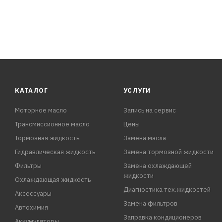
КАТАЛОГ
УСЛУГИ
Моторное масло
Запись на сервис
Трансмиссионное масло
Цены
Тормозная жидкость
Замена масла
Гидравлическая жидкость
Замена тормозной жидкости
Фильтры
Замена охлаждающей
жидкости
Охлаждающая жидкость
Диагностика тех.жидкостей
Аксессуары
Замена фильтров
Автохимия
Заправка кондиционеров
Аккумуляторы