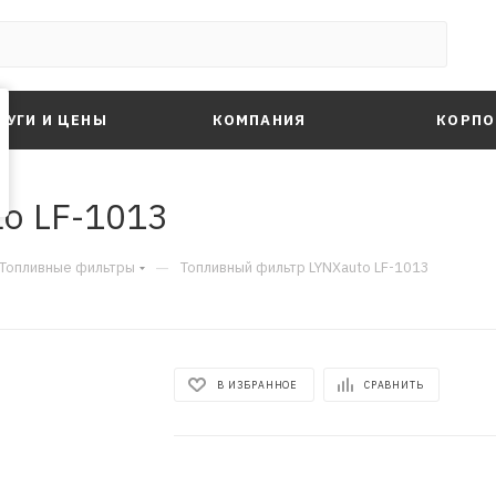
ЛУГИ И ЦЕНЫ
КОМПАНИЯ
КОРПО
o LF-1013
—
Топливные фильтры
Топливный фильтр LYNXauto LF-1013
В ИЗБРАННОЕ
СРАВНИТЬ