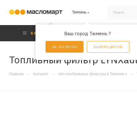
Тюмень
КАТАЛОГ
Ваш город Тюмень ?
АКЦИИ
УС
ДА, ВСЕ ВЕРНО
ВЫБРАТЬ ДРУГОЙ
Топливный фильтр LYNXaut
—
—
—
Главная
Каталог
Автомобильные фильтры в Тюмени